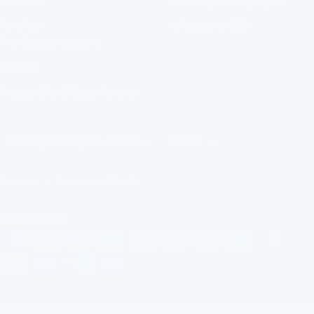
Über uns
Nutzungsbedingungen
FlowPure
Withdrawal (EU)
Wohltätigkeitsarbeit
Karriere
Werden Sie Affiliate-Partner
Land/Region
Sprache
Vereinigtes Königreich (GBP £)
Deutsch
Flowpure
Powered by Shopify
Wir akzeptieren