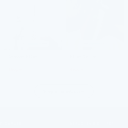
Shower Filter
Filter Bottle
From £59.99
From £44.99
Shop
Shop
Shop all products
FLOWPURE
BRAUCHEN SIE HILFE?