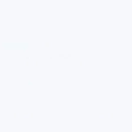
Rated Excellent
· 55,000+ homes
FP® Tap Filter Refills
Made for the FP® Stainless Steel Tap Filter.
Independently tested & certified
Each refill lasts up to 3 months
Pause or cancel anytime
CHOOSE YOUR SUPPLY
3 Months
6 Months
12 Months
(1)
(2)
(4)
£0.013 per litre
·