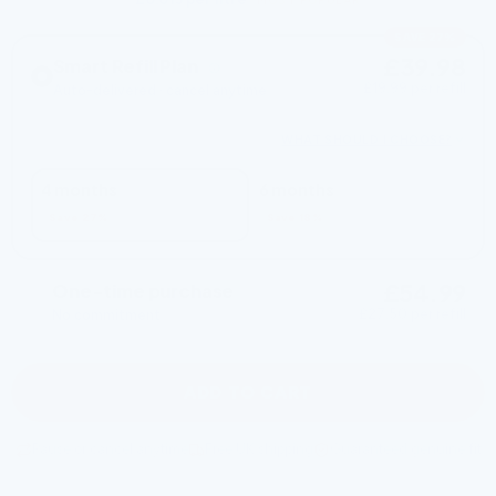
MOST POPULAR
SAVE 27%
£39.98
Smart Refill Plan
£19.99 per refill
Auto-delivered · cancel anytime
2 REFILLS EVERY
WHAT SHOULD I CHOOSE?
4 months
6 months
Save 27%
Save 18%
£54.99
One-time purchase
£27.50 per refill
No commitment
ADD TO CART
Pause or cancel anytime
Free UK shipping
Guaranteed genuine fit