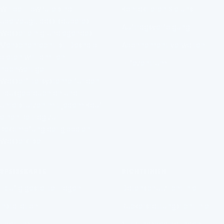
Wir bei FlowPure sind
Kontaktieren Sie uns
überzeugt, dass sauberes
Auftragsverfolgung
Wasser ein grundlegendes
Menschenrecht ist. Deshalb
Abonnement verwalten
bieten wir Familien
Hilfezentrum
hochwertige
Wasserfiltersysteme für den
Hausgebrauch an und
unterstützen mit jedem Kauf
einen Beitrag zur
Bekämpfung der globalen
Wasserkrise.
SPEISEKARTE
RICHTLINIEN
Häufig gestellte Fragen
Datenschutzrichtlinie
Installation
Rückerstattungsrichtlinie